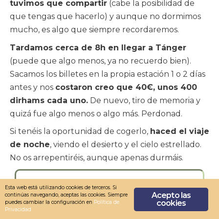
tuvimos que compartir
(cabe la posibilidad de
que tengas que hacerlo) y aunque no dormimos
mucho, es algo que siempre recordaremos.
Tardamos cerca de 8h en llegar a Tánger
(puede que algo menos, ya no recuerdo bien).
Sacamos los billetes en la propia estación 1 o 2 días
antes y nos
costaron creo que 40€, unos 400
dirhams cada uno.
De nuevo, tiro de memoria y
quizá fue algo menos o algo más. Perdonad.
Si tenéis la oportunidad de cogerlo,
haced el viaje
de noche
, viendo el desierto y el cielo estrellado.
No os arrepentiréis, aunque apenas durmáis.
Espero que os haya gustado nuestra
Esta web está utilizando cookies de terceros. Si
Acepto las
continúas navegando, aceptas las cookies. Siempre
forma de visitar una ciudad como
cookies
puedes cambiar la configuración en
Política de
Privacidad
Marrakech, y si tenéis alguna duda,