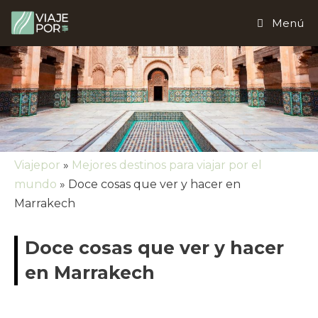
Saltar
Menú
al
contenido
Viajepor
»
Mejores destinos para viajar por el
mundo
»
Doce cosas que ver y hacer en
Marrakech
Doce cosas que ver y hacer
en Marrakech